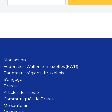
d
i
:
“
I
l
f
a
u
Mon action
t
Fédération Wallonie-Bruxelles (FWB)
i
Parlement régional bruxellois
n
S’engager
d
Presse
e
Articles de Presse
m
Communiqués de Presse
n
Me soutenir
i