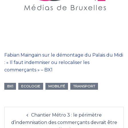
Fabian Maingain sur le démontage du Palais du Midi
: « Il faut indemniser ou relocaliser les
commerçants » – BX1
:
BX1
ECOLOGIE
MOBILITÉ
TRANSPORT
F
a
b
Post
i
Chantier Métro 3 : le périmètre
navigation
a
d’indemnisation des commerçants devrait être