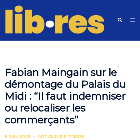
Skip
to
Tog
Search
content
me
Fabian Maingain sur le
démontage du Palais du
Midi : “Il faut indemniser
ou relocaliser les
commerçants”
8 JUIN 2023
ARTICLES DE PRESSE