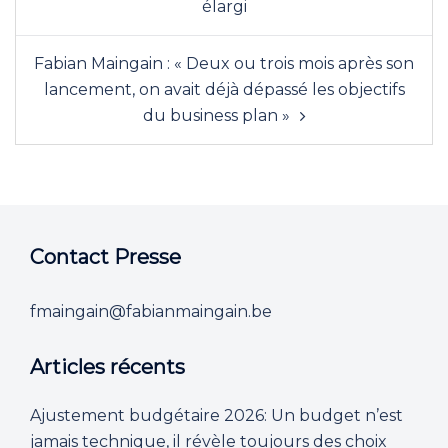
n
élargi
M
a
Fabian Maingain : « Deux ou trois mois après son
i
lancement, on avait déjà dépassé les objectifs
n
du business plan »
g
a
i
n
s
Contact Presse
u
r
fmaingain@fabianmaingain.be
l
e
Articles récents
d
é
Ajustement budgétaire 2026: Un budget n’est
m
jamais technique, il révèle toujours des choix
o