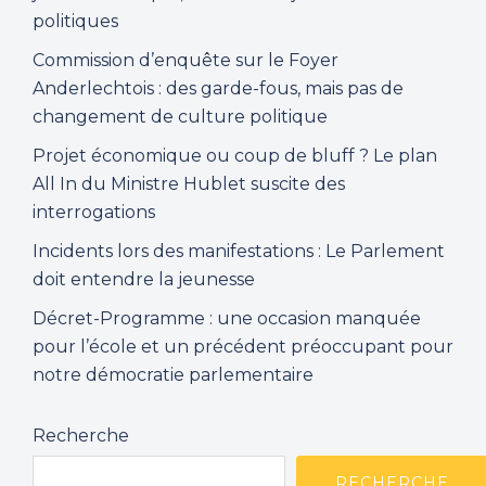
politiques
n
t
Commission d’enquête sur le Foyer
a
Anderlechtois : des garde-fous, mais pas de
g
changement de culture politique
e
Projet économique ou coup de bluff ? Le plan
d
All In du Ministre Hublet suscite des
u
interrogations
P
a
Incidents lors des manifestations : Le Parlement
l
doit entendre la jeunesse
a
Décret-Programme : une occasion manquée
i
pour l’école et un précédent préoccupant pour
s
notre démocratie parlementaire
d
u
Recherche
M
i
RECHERCHE