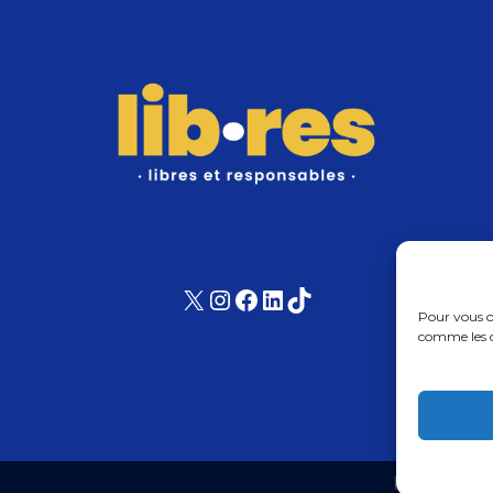
X
Instagram
Facebook
LinkedIn
TikTok
Pour vous of
comme les c
Politique d