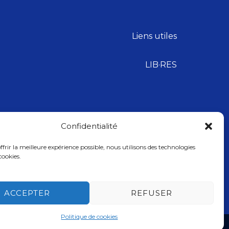
Liens utiles
LIB·RES
Confidentialité
frir la meilleure expérience possible, nous utilisons des technologies
ookies.
ACCEPTER
REFUSER
Politique de cookies
e cookies (UE)
Politique de confidentialité