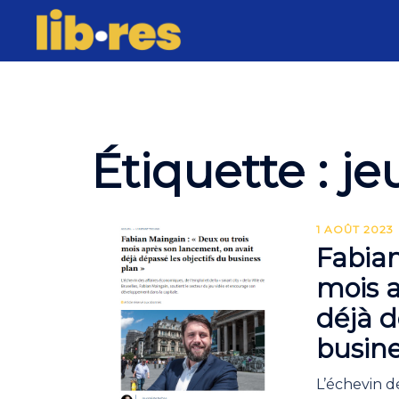
Skip
to
content
Étiquette :
je
1 AOÛT 2023
Fabian
mois a
déjà d
busine
L’échevin d