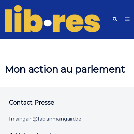
Skip
to
Tog
Search
content
me
Mon action au parlement
Contact Presse
fmaingain@fabianmaingain.be