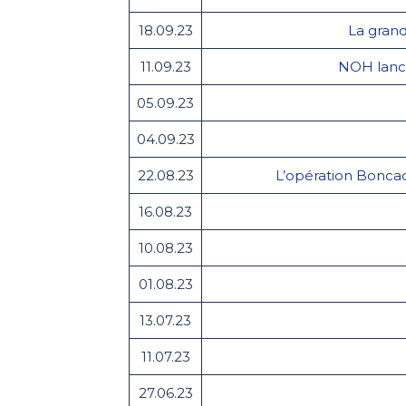
18.09.23
La grand
11.09.23
NOH lance 
05.09.23
04.09.23
22.08.23
L’opération Boncad
16.08.23
10.08.23
01.08.23
13.07.23
11.07.23
27.06.23