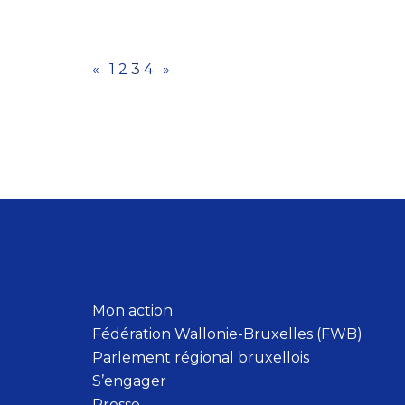
«
1
2
3
4
»
Mon action
Fédération Wallonie-Bruxelles (FWB)
Parlement régional bruxellois
S’engager
Presse