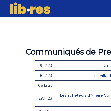
Skip
to
content
Communiqués de Pre
19.12.23
Une
18.12.23
La Ville 
06.12.23
Les acheteurs d’Affaire Con
29.11.23