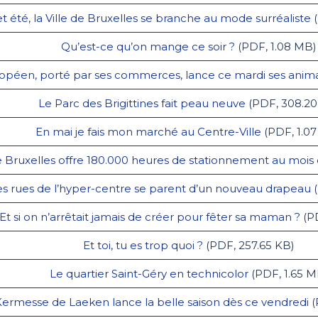
t été, la Ville de Bruxelles se branche au mode surréaliste
(
Qu’est-ce qu’on mange ce soir ?
(PDF, 1.08 MB)
ropéen, porté par ses commerces, lance ce mardi ses anima
Le Parc des Brigittines fait peau neuve
(PDF, 308.20
En mai je fais mon marché au Centre-Ville
(PDF, 1.0
de Bruxelles offre 180.000 heures de stationnement au mois 
es rues de l’hyper-centre se parent d’un nouveau drapeau
(
Et si on n’arrêtait jamais de créer pour fêter sa maman ?
(PD
Et toi, tu es trop quoi ?
(PDF, 257.65 KB)
Le quartier Saint-Géry en technicolor
(PDF, 1.65 M
Kermesse de Laeken lance la belle saison dès ce vendredi
(