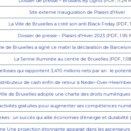
Dossier de presse – Brussels By Lights
(PDF, 11.24 
Site externe Inauguration de Plaisirs d’Hiver
La Ville de Bruxelles a créé son anti Black Friday
(PDF, 1
Dossier de presse – Plaisirs d’Hiver 2023
(PDF, 1.95
lle de Bruxelles a signé ce matin la déclaration de Barcelo
La Senne illuminée au centre de Bruxelles
(PDF, 1.0
lloises qui rapportent 3,470 millions nets par an : le poten
istributeur de cash enfin de retour à Neder-Over-Heembe
Ville de Bruxelles adopte une charte des droits numériques
d’activités gratuites pour augmenter ses compétences numé
kes : un succès qui allie économies d’énergie et durabilité
rne Une projection étonnante apparait dans les ascenseurs 