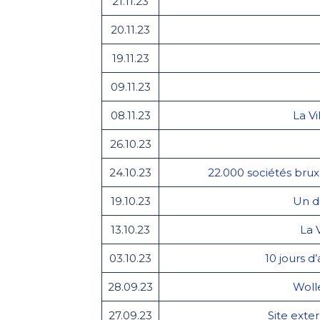
21.11.23
20.11.23
19.11.23
09.11.23
08.11.23
La Vi
26.10.23
24.10.23
22.000 sociétés bruxe
19.10.23
Un d
13.10.23
La 
03.10.23
10 jours 
28.09.23
Wolle
27.09.23
Site exte